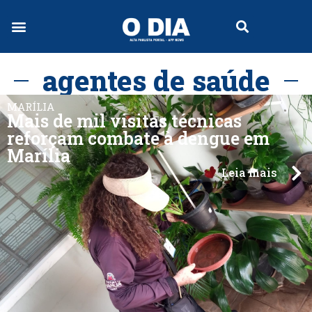
agentes de saúde
MARÍLIA
Mais de mil visitas técnicas
reforçam combate à dengue em
Marília
Leia mais