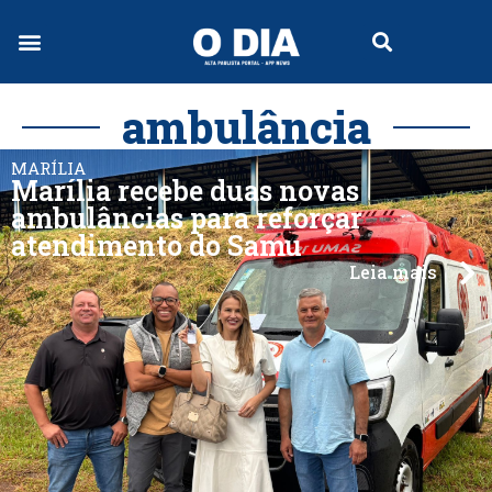
ambulância
MARÍLIA
Marília recebe duas novas
ambulâncias para reforçar
atendimento do Samu
Leia mais