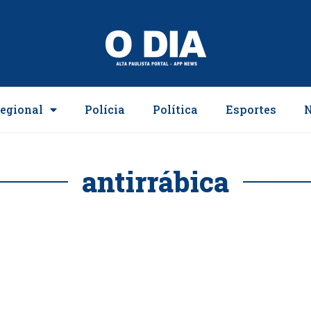
egional
Polícia
Política
Esportes
N
antirrábica
ção Antirrábica de 2025 se