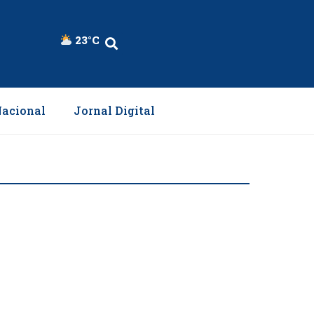
23°C
acional
Jornal Digital
rá na região Norte
Leia mais