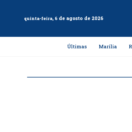
de
agosto
de
2026
quinta-feira, 6
Últimas
Marília
R
MARÍLIA
1ª Campanha de Vacina