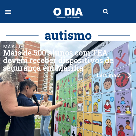
autismo
MARÍLIA
Mais de 500 alunos com TEA
devem receber dispositivos de
segurança em Marília
Leia mais