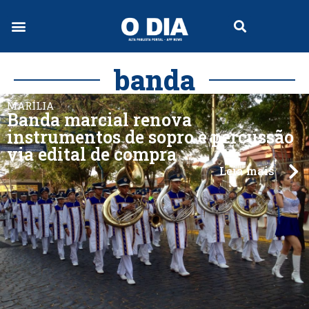
banda
MARÍLIA
Banda marcial renova
instrumentos de sopro e percussão
via edital de compra
Leia mais