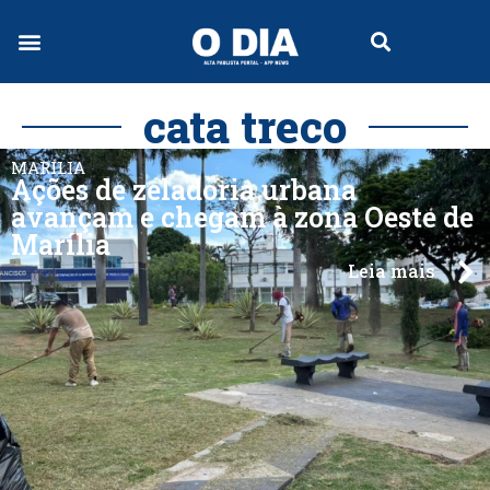
cata treco
MARÍLIA
Ações de zeladoria urbana
avançam e chegam à zona Oeste de
Marília
Leia mais