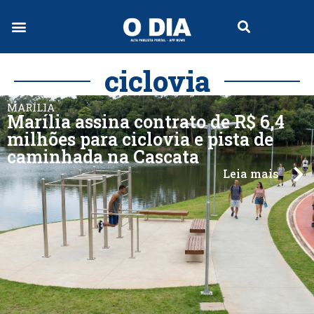
Jornal Digital
ciclovia
MARÍLIA
Marília assina contrato de R$ 6,4
milhões para ciclovia e pista de
caminhada na Cascata
Leia mais