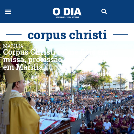
corpus christi
MARÍLIA
Corpus Christi reúne fiéis em
missa, procissão e ação solidária
em Marília
Leia mais