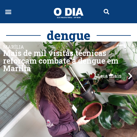
dengue
MARÍLIA
Mais de mil visitas técnicas
reforçam combate à dengue em
Marília
Leia mais