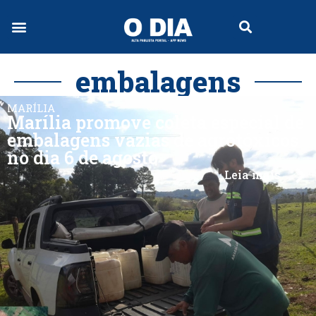
embalagens
MARÍLIA
Marília promove coleta especial de
embalagens vazias de agrotóxicos
no dia 6 de agosto
Leia mais