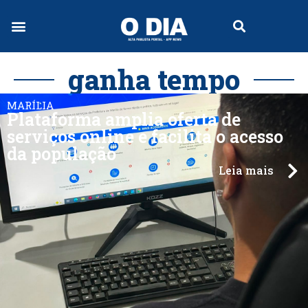
ganha tempo
MARÍLIA
Plataforma amplia oferta de
serviços online e facilita o acesso
da população
Leia mais