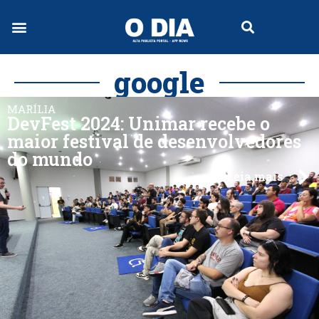
google
MARÍLIA
DevFest 2024: Unimar recebe o
maior festival de desenvolvedores
do mundo
Leia mais