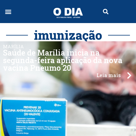
imunização
MARÍLIA
Saúde de Marília inicia na
segunda-feira aplicação da nova
vacina Pneumo 20
Leia mais