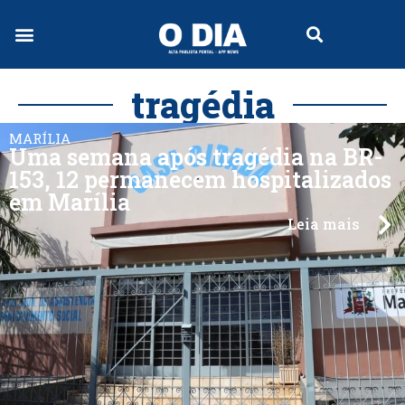
tragédia
MARÍLIA
Uma semana após tragédia na BR-
153, 12 permanecem hospitalizados
em Marília
Leia mais