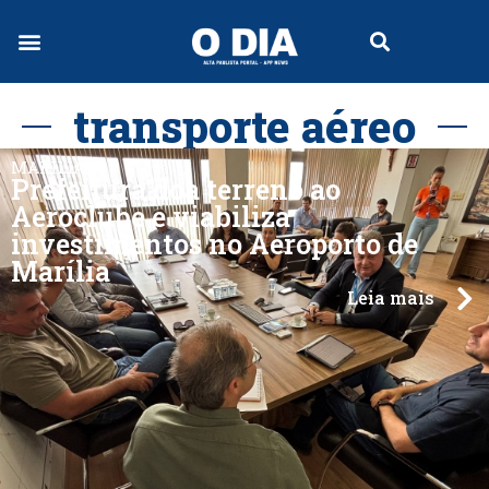
transporte aéreo
MARÍLIA
Prefeitura doa terreno ao
Aeroclube e viabiliza
investimentos no Aeroporto de
Marília
Leia mais