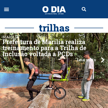
trilhas
MARÍLIA
Prefeitura de Marília realiza
treinamento para a Trilha de
Inclusão voltada a PCDs
Leia mais