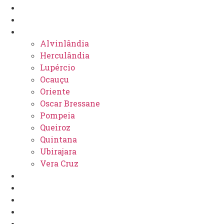
Últimas
Marília
Regional
Alvinlândia
Herculândia
Lupércio
Ocauçu
Oriente
Oscar Bressane
Pompeia
Queiroz
Quintana
Ubirajara
Vera Cruz
Polícia
Política
Esportes
Nacional
Jornal Digital