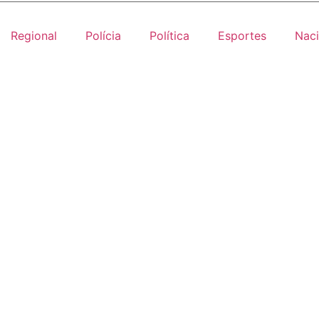
Regional
Polícia
Política
Esportes
Naci
ntensa e alerta de tempest