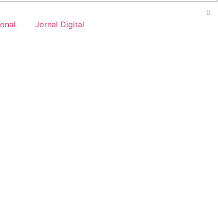
onal
Jornal Digital
ade com granizo nesta
Leia mais