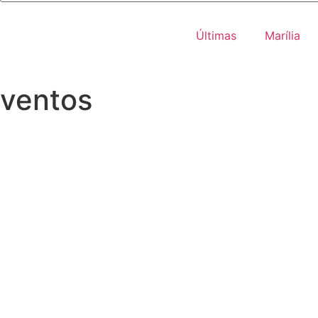
Últimas
Marília
ventos
MARÍLIA
Marília segue com chuva i
segunda