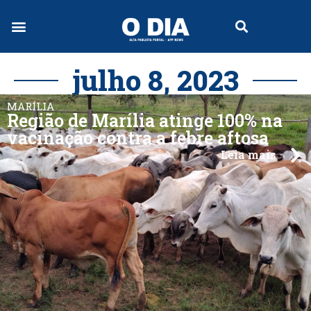
Jornal Digital
julho 8, 2023
MARÍLIA
Região de Marília atinge 100% na
vacinação contra a febre aftosa
Leia mais