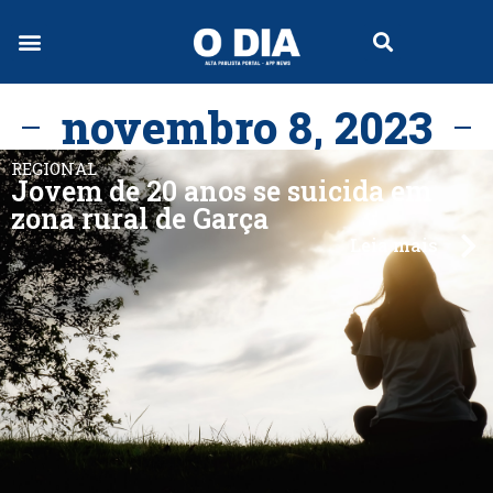
novembro 8, 2023
REGIONAL
Jovem de 20 anos se suicida em
zona rural de Garça
Leia mais