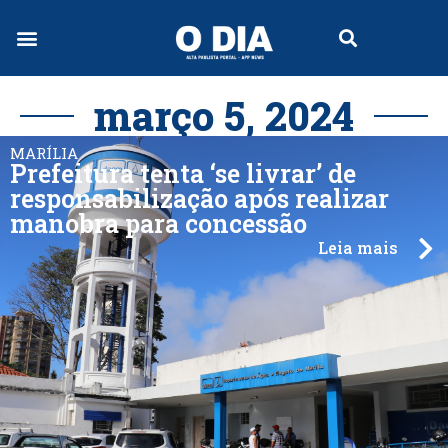
Jornal Digital
março 5, 2024
MARÍLIA
Prefeitura tenta ‘se livrar’ de
responsabilização após realizar
manobra para concessão
Leia mais