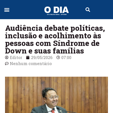
Jornal Digital
Audiência debate políticas,
inclusão e acolhimento às
pessoas com Síndrome de
Down e suas famílias
Editor
29/05/2026
07:00
Nenhum comentário