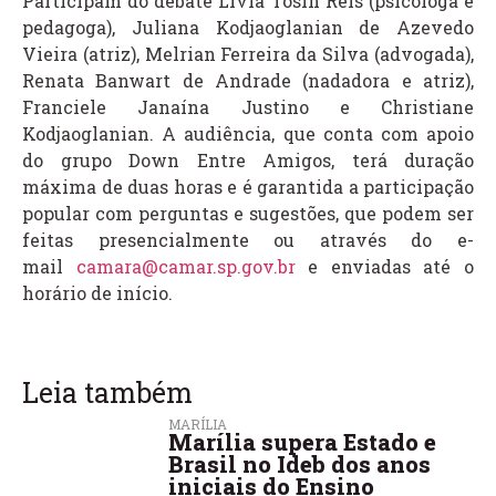
Participam do debate Lívia Tosin Reis (psicóloga e
pedagoga), Juliana Kodjaoglanian de Azevedo
Vieira (atriz), Melrian Ferreira da Silva (advogada),
Renata Banwart de Andrade (nadadora e atriz),
Franciele Janaína Justino e Christiane
Kodjaoglanian. A audiência, que conta com apoio
do grupo Down Entre Amigos, terá duração
máxima de duas horas e é garantida a participação
popular com perguntas e sugestões, que podem ser
feitas presencialmente ou através do e-
mail
camara@camar.sp.gov.br
e enviadas até o
horário de início.
Leia também
MARÍLIA
Marília supera Estado e
Brasil no Ideb dos anos
iniciais do Ensino