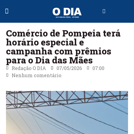
Jornal Digital
Comércio de Pompeia terá
horário especial e
campanha com prêmios
para o Dia das Mães
Redação O DIA
07/05/2026
07:00
Nenhum comentário