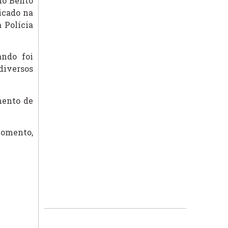
io Bento
icado na
 Polícia
ando foi
diversos
mento de
momento,