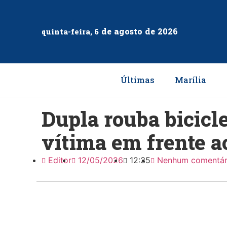
de
agosto
de
2026
quinta-feira, 6
Últimas
Marília
Dupla rouba bicicle
vítima em frente 
Editor
12/05/2026
12:35
Nenhum comentár