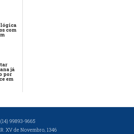
ológica
os com
em
tar
ana já
o por
ce em
(14) 99893-9665
R. XV de Novembro, 1346