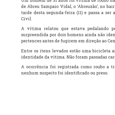
Um homem de 31 anos foi vítima de roubo na n
de Abreu Sampaio Vidal, o ‘Abreuzão’, no bai
tarde desta segunda-feira (11) e passa a ser
Civil.
A vítima relatou que estava pedalando pe
surpreendida por dois homens ainda não iden
pertences antes de fugirem em direção ao Cen
Entre os itens levados estão uma bicicleta 
identidade da vítima. Não foram passadas cara
A ocorrência foi registrada como roubo a t
nenhum suspeito foi identificado ou preso.