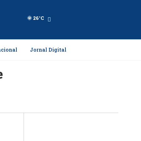
🌞 26°C
cional
Jornal Digital
e