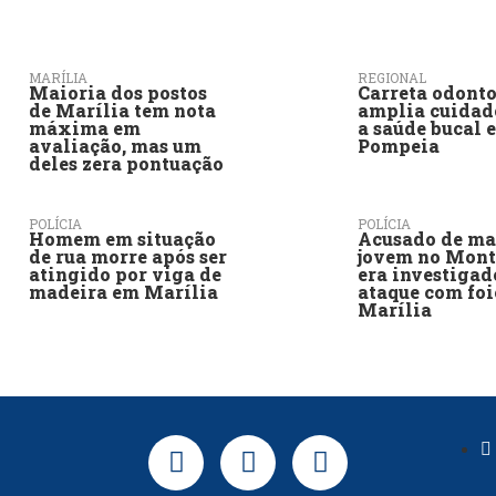
MARÍLIA
REGIONAL
Maioria dos postos
Carreta odont
de Marília tem nota
amplia cuidad
máxima em
a saúde bucal 
avaliação, mas um
Pompeia
deles zera pontuação
POLÍCIA
POLÍCIA
Homem em situação
Acusado de ma
de rua morre após ser
jovem no Mont
atingido por viga de
era investigad
madeira em Marília
ataque com foi
Marília