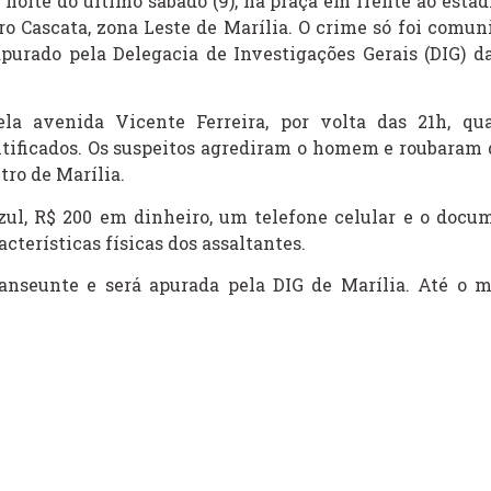
oite do último sábado (9), na praça em frente ao estád
rro Cascata, zona Leste de Marília. O crime só foi comun
 apurado pela Delegacia de Investigações Gerais (DIG) da
la avenida Vicente Ferreira, por volta das 21h, qu
tificados. Os suspeitos agrediram o homem e roubaram 
tro de Marília.
azul, R$ 200 em dinheiro, um telefone celular e o docu
cterísticas físicas dos assaltantes.
ranseunte e será apurada pela DIG de Marília. Até o 