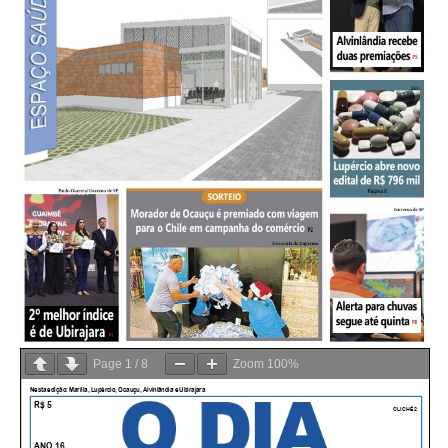
Page
1
/
8
Zoom
100%