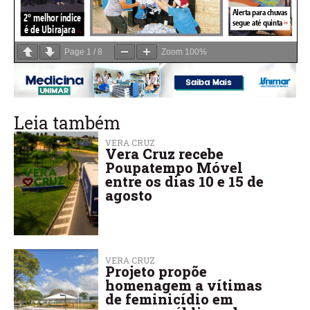
Page
1
/
8
Zoom
100%
Leia também
VERA CRUZ
Vera Cruz recebe
Poupatempo Móvel
entre os dias 10 e 15 de
agosto
VERA CRUZ
Projeto propõe
homenagem a vítimas
de feminicídio em