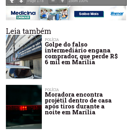
Page
1
/
8
Zoom
100%
Leia também
POLÍCIA
Golpe do falso
intermediário engana
comprador, que perde R$
6 mil em Marília
POLÍCIA
Moradora encontra
projétil dentro de casa
após tiros durante a
noite em Marília