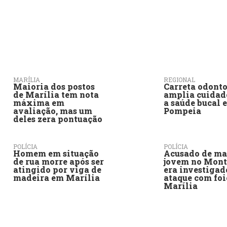
MARÍLIA
REGIONAL
Maioria dos postos
Carreta odont
de Marília tem nota
amplia cuidad
máxima em
a saúde bucal 
avaliação, mas um
Pompeia
deles zera pontuação
POLÍCIA
POLÍCIA
Homem em situação
Acusado de ma
de rua morre após ser
jovem no Mont
atingido por viga de
era investigad
madeira em Marília
ataque com foi
Marília