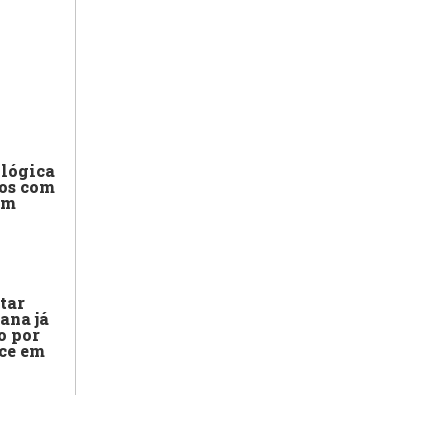
ológica
os com
em
tar
ana já
o por
ce em