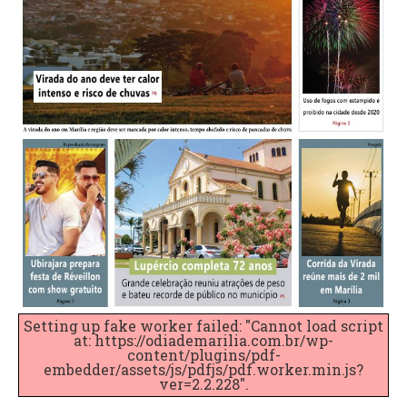
Setting up fake worker failed: "Cannot load script
at: https://odiademarilia.com.br/wp-
content/plugins/pdf-
embedder/assets/js/pdfjs/pdf.worker.min.js?
ver=2.2.228".