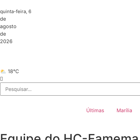
quinta-feira, 6
de
agosto
de
2026
⛅ 18°C
Últimas
Marília
Equipe do HC-Famema re