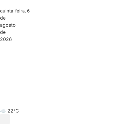
quinta-feira, 6
de
agosto
de
2026
☁️ 22°C