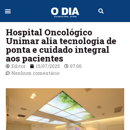
Jornal Digital
Hospital Oncológico
Unimar alia tecnologia de
ponta e cuidado integral
aos pacientes
Editor
15/07/2025
07:00
Nenhum comentário