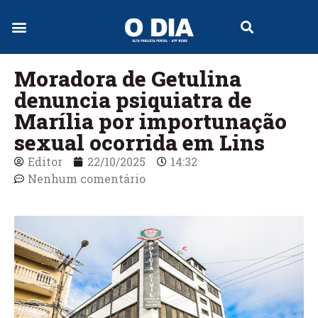
Jornal Digital
Moradora de Getulina
denuncia psiquiatra de
Marília por importunação
sexual ocorrida em Lins
Editor
22/10/2025
14:32
Nenhum comentário