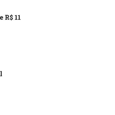
e R$ 11
l