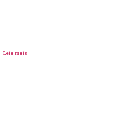
MARÍLIA
Prefeitura e ABHU entreg
Leia mais