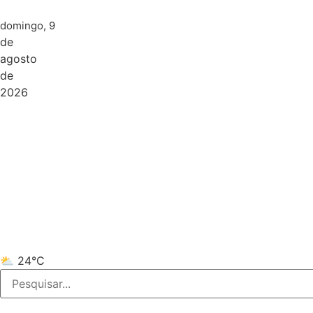
domingo, 9
de
agosto
de
2026
⛅ 24°C