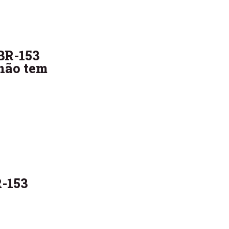
BR-153
 não tem
R-153