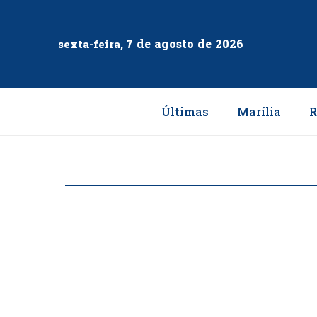
de
agosto
de
2026
sexta-feira, 7
Últimas
Marília
R
MARÍLIA
Justiça Federal deter
plano emergencial