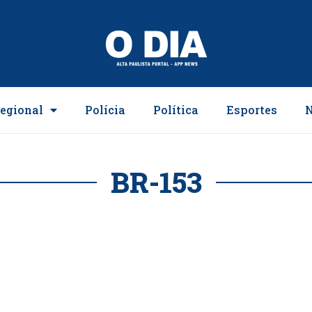
egional
Polícia
Política
Esportes
N
BR-153
mina perícia na BR-153 e a