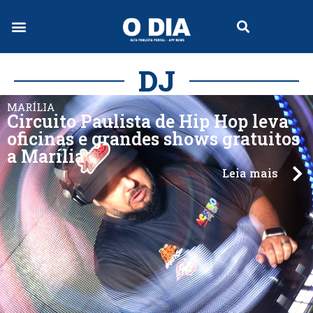
DJ
MARÍLIA
Circuito Paulista de Hip Hop leva
oficinas e grandes shows gratuitos
a Marília
Leia mais