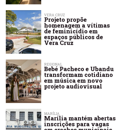
VERA CRUZ
Projeto propõe
homenagem a vítimas
de feminicídio em
espaços públicos de
Vera Cruz
REGIONAL
Bebé Pacheco e Ubandu
transformam cotidiano
em música em novo
projeto audiovisual
MARÍLIA
Marília mantém abertas
inscrições para vagas
em creches municipais