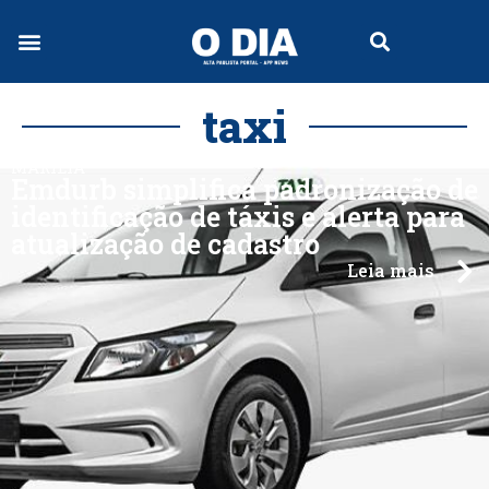
taxi
MARÍLIA
Emdurb simplifica padronização de
identificação de táxis e alerta para
atualização de cadastro
Leia mais