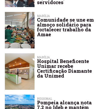
servidores
MARÍLIA
Comunidade se une em
almoço solidário para
fortalecer trabalho da
Amae
MARÍLIA
Hospital Beneficente
Unimar recebe
Certificação Diamante
da Unimed
REGIONAL
Pompeia alcança nota
7,2 no Ideb e mantém