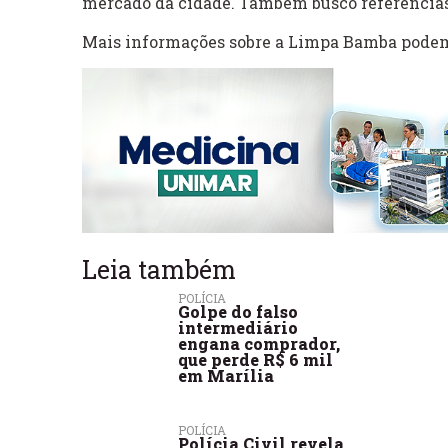
mercado da cidade. Também busco referências f
Mais informações sobre a Limpa Bamba pode
Leia também
POLÍCIA
Golpe do falso
intermediário
engana comprador,
que perde R$ 6 mil
em Marília
POLÍCIA
Polícia Civil revela