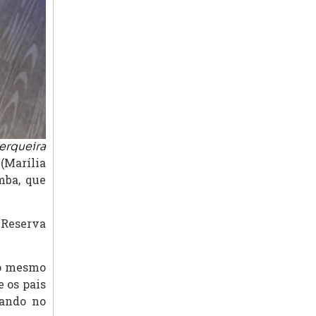
erqueira
(Marília
mba, que
Reserva
do mesmo
 os pais
tando no