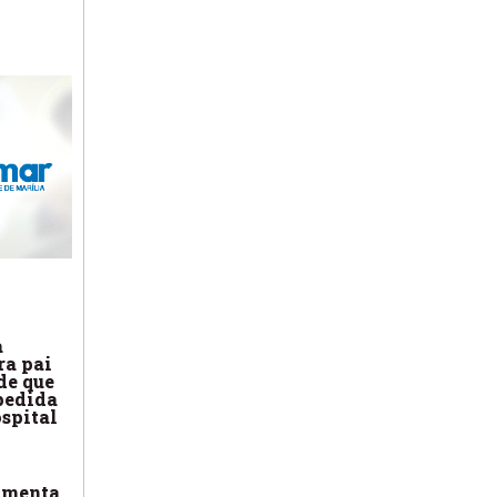
.
a
ra pai
de que
pedida
ospital
amenta