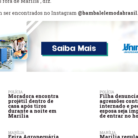
ora de Marília”, diz.
m ser encontrados no Instagram
@bambalelemodabrasil
POLÍCIA
POLÍCIA
Moradora encontra
Filha denunci
projétil dentro de
agressões cont
casa após tiros
internado e pe
durante a noite em
esposa seja im
Marília
de entrar no h
MARÍLIA
MARÍLIA
Feira Agropecuária
Marília regul