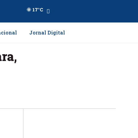
🌞 17°C
cional
Jornal Digital
ra,