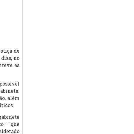
stiça de
dias, no
nteve as
 possível
abinete.
ão, além
ticos.
gabinete
co – que
siderado