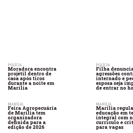
POLÍCIA
POLÍCIA
Moradora encontra
Filha denunci
projétil dentro de
agressões cont
casa após tiros
internado e pe
durante a noite em
esposa seja im
Marília
de entrar no h
MARÍLIA
MARÍLIA
Feira Agropecuária
Marília regul
de Marília tem
educação em t
organizadora
integral com 
definida para a
currículo e cri
edição de 2026
para vagas