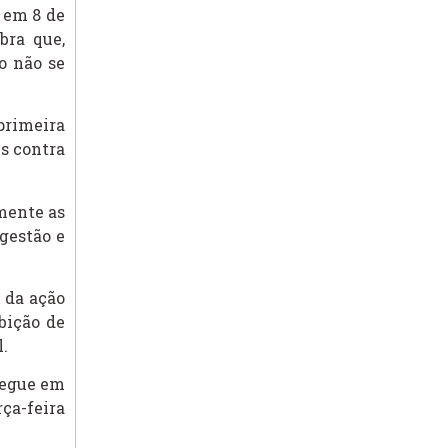
 em 8 de
bra que,
o não se
primeira
s contra
mente as
 gestão e
l da ação
bição de
l.
segue em
ça-feira