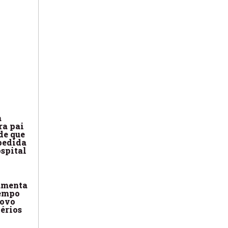
a
ra pai
de que
pedida
ospital
amenta
empo
novo
térios