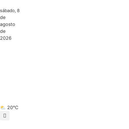
sábado, 8
de
agosto
de
2026
⛅ 20°C