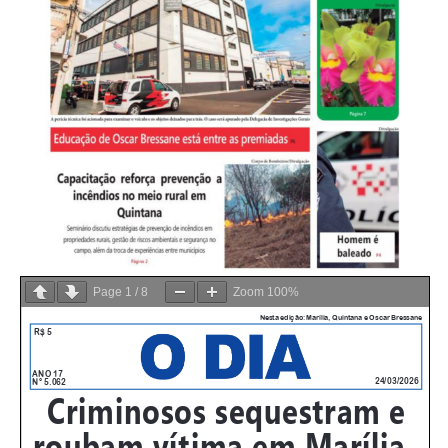
Page
1
/
8
Zoom
100%