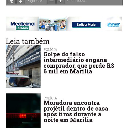
Page
1
/
8
Zoom
100%
Leia também
POLÍCIA
Golpe do falso
intermediário engana
comprador, que perde R$
6 mil em Marília
POLÍCIA
Moradora encontra
projétil dentro de casa
após tiros durante a
noite em Marília