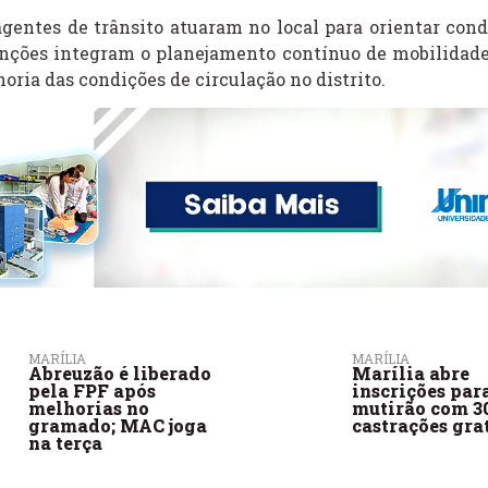
agentes de trânsito atuaram no local para orientar cond
enções integram o planejamento contínuo de mobilidade
ria das condições de circulação no distrito.
MARÍLIA
MARÍLIA
Abreuzão é liberado
Marília abre
pela FPF após
inscrições par
melhorias no
mutirão com 3
gramado; MAC joga
castrações gra
na terça