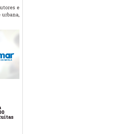
utores e
 urbana,
a
00
tuitas