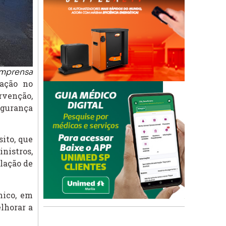
Imprensa
zação no
rvenção,
egurança
ito, que
nistros,
lação de
nico, em
lhorar a