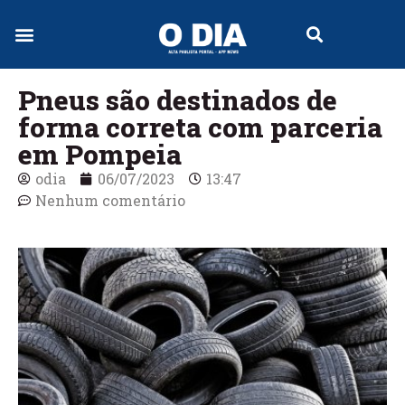
Jornal Digital
Pneus são destinados de
forma correta com parceria
em Pompeia
odia
06/07/2023
13:47
Nenhum comentário