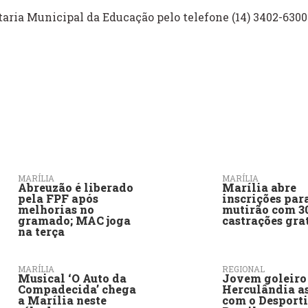
aria Municipal da Educação pelo telefone (14) 3402-6300
MARÍLIA
MARÍLIA
Abreuzão é liberado
Marília abre
pela FPF após
inscrições par
melhorias no
mutirão com 3
gramado; MAC joga
castrações gra
na terça
MARÍLIA
REGIONAL
Musical ‘O Auto da
Jovem goleiro
Compadecida’ chega
Herculândia a
a Marília neste
com o Desport