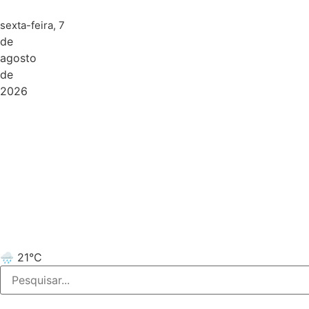
sexta-feira, 7
de
agosto
de
2026
🌧️ 21°C