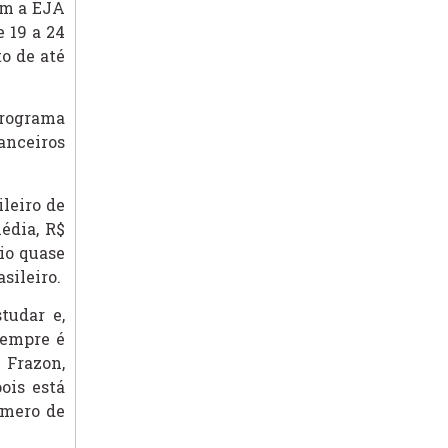
em a EJA
 19 a 24
o de até
Programa
anceiros
ileiro de
édia, R$
io quase
sileiro.
tudar e,
sempre é
 Frazon,
ois está
úmero de