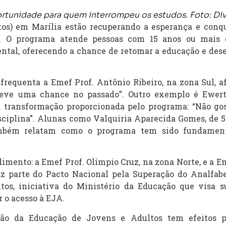
ortunidade para quem interrompeu os estudos. Foto: Di
os) em Marília estão recuperando a esperança e conq
s. O programa atende pessoas com 15 anos ou mais
ntal, oferecendo a chance de retomar a educação e des
 frequenta a Emef Prof. Antônio Ribeiro, na zona Sul, af
 teve uma chance no passado”. Outro exemplo é Ewer
 a transformação proporcionada pelo programa: “Não go
ciplina”. Alunas como Valquiria Aparecida Gomes, de 51
também relatam como o programa tem sido fundamen
mento: a Emef Prof. Olímpio Cruz, na zona Norte, e a Em
az parte do Pacto Nacional pela Superação do Analfab
os, iniciativa do Ministério da Educação que visa s
r o acesso à EJA.
são da Educação de Jovens e Adultos tem efeitos p