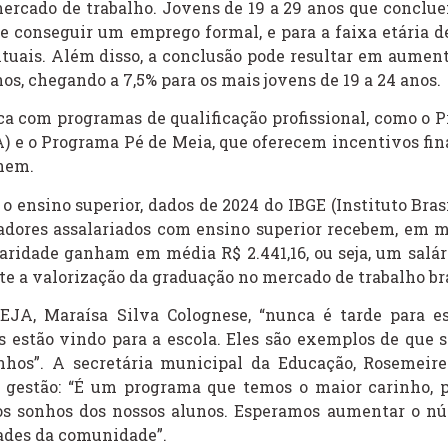
 mercado de trabalho. Jovens de 19 a 29 anos que conclu
 conseguir um emprego formal, e para a faixa etária de
tuais. Além disso, a conclusão pode resultar em aument
os, chegando a 7,5% para os mais jovens de 19 a 24 anos.
a com programas de qualificação profissional, como o 
) e o Programa Pé de Meia, que oferecem incentivos fin
Enem.
o ensino superior, dados de 2024 do IBGE (Instituto Bras
hadores assalariados com ensino superior recebem, em m
laridade ganham em média R$ 2.441,16, ou seja, um salár
ete a valorização da graduação no mercado de trabalho bra
 EJA, Maraísa Silva Colognese, “nunca é tarde para es
s estão vindo para a escola. Eles são exemplos de que 
onhos”. A secretária municipal da Educação, Rosemeire
 gestão: “É um programa que temos o maior carinho, p
 os sonhos dos nossos alunos. Esperamos aumentar o n
dades da comunidade”.