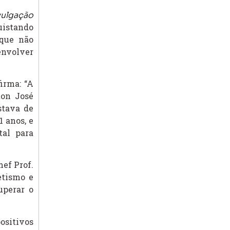
vulgação
uistando
 que não
envolver
irma: “A
ton José
stava de
 anos, e
tal para
ef Prof.
etismo e
uperar o
ositivos