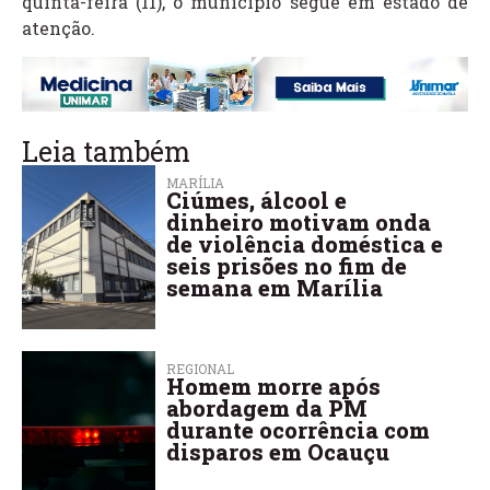
quinta-feira (11), o município segue em estado de
atenção.
Leia também
MARÍLIA
Ciúmes, álcool e
dinheiro motivam onda
de violência doméstica e
seis prisões no fim de
semana em Marília
REGIONAL
Homem morre após
abordagem da PM
durante ocorrência com
disparos em Ocauçu