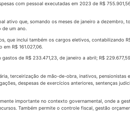
esas com pessoal executadas em 2023 de R$ 755.901,56. O 
oal ativo que, somando os meses de janeiro a dezembro, t
o de um ano.
s, que inclui também os cargos eletivos, contabilizando R
do em R$ 161.027,06.
 gastos de R$ 233.471,23, de janeiro a abril; R$ 229.677,5
a, terceirização de mão-de-obra, inativos, pensionistas e
ões, despesas de exercícios anteriores, sentenças judiciai
mente importante no contexto governamental, onde a gestã
rsos. Também permite o controle fiscal, gestão orçamentá