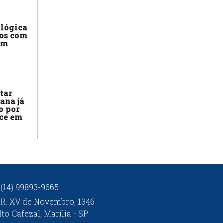
ológica
os com
em
tar
ana já
o por
ce em
(14) 99893-9665
R. XV de Novembro, 1346
lto Cafezal, Marília - SP