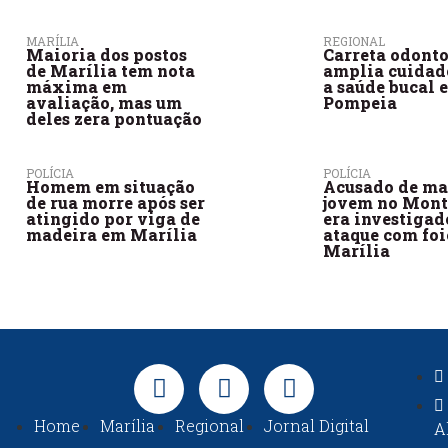
MARÍLIA
REGIONAL
Maioria dos postos
Carreta odont
de Marília tem nota
amplia cuidad
máxima em
a saúde bucal 
avaliação, mas um
Pompeia
deles zera pontuação
POLÍCIA
POLÍCIA
Homem em situação
Acusado de ma
de rua morre após ser
jovem no Mont
atingido por viga de
era investigad
madeira em Marília
ataque com foi
Marília
Home
Marília
Regional
Jornal Digital
A