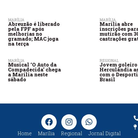
MARÍLIA
MARÍLIA
Abreuzão é liberado
Marília abre
pela FPF após
inscrições par
melhorias no
mutirão com 3
gramado; MAC joga
castrações gra
na terça
MARÍLIA
REGIONAL
Musical ‘O Auto da
Jovem goleiro
Compadecida’ chega
Herculândia a
a Marília neste
com o Desport
sábado
Brasil
Home
Marília
Regional
Jornal Digital