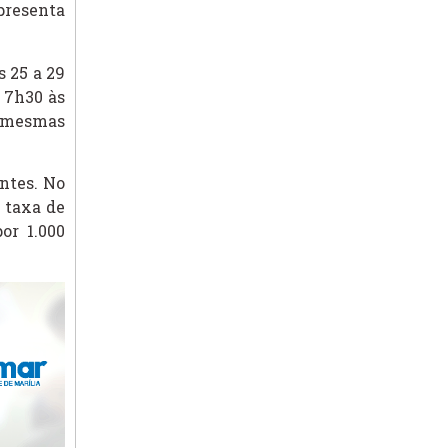
epresenta
 25 a 29
s 7h30 às
– mesmas
antes. No
A taxa de
or 1.000