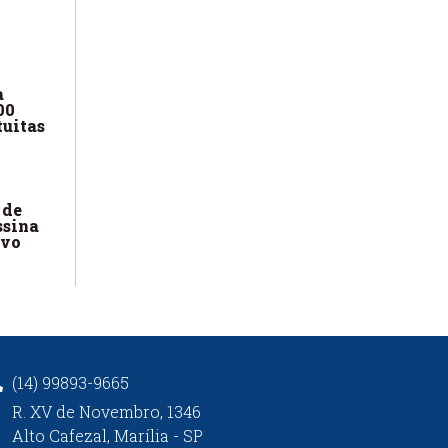
a
00
tuitas
 de
ssina
ivo
(14) 99893-9665
R. XV de Novembro, 1346
Alto Cafezal, Marília - SP