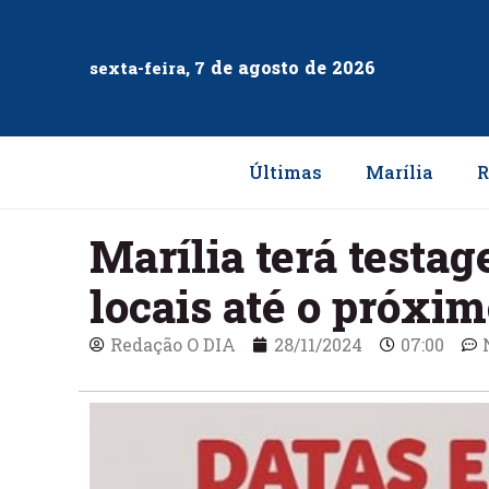
de
agosto
de
2026
sexta-feira, 7
Últimas
Marília
R
Marília terá testag
locais até o próxi
Redação O DIA
28/11/2024
07:00