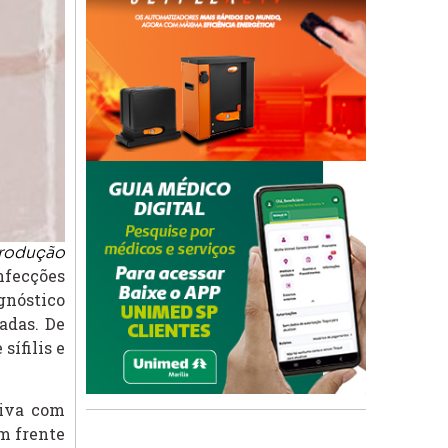
produção
nfecções
gnóstico
adas. De
sífilis e
tiva com
em frente