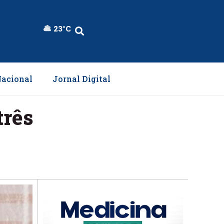
23°C
acional
Jornal Digital
três