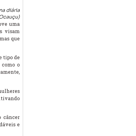
a diária
 Ocauçu)
move uma
as visam
emas que
e tipo de
, como o
camente,
mulheres
ntivando
o câncer
dáveis e