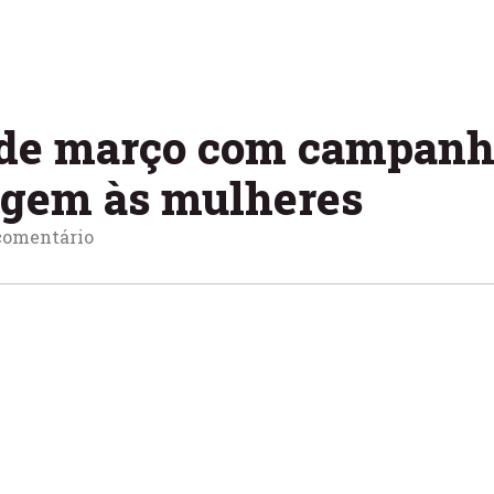
 de março com campan
agem às mulheres
omentário