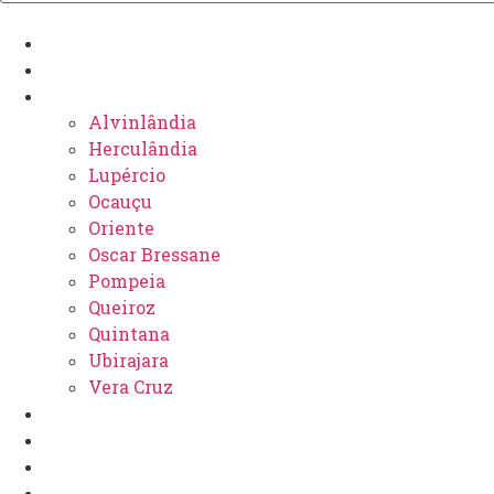
Últimas
Marília
Regional
Alvinlândia
Herculândia
Lupércio
Ocauçu
Oriente
Oscar Bressane
Pompeia
Queiroz
Quintana
Ubirajara
Vera Cruz
Polícia
Política
Esportes
Nacional