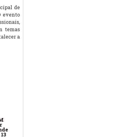
cipal de
O evento
sionais,
am temas
talecer a
PM
r
ende
 13